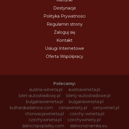
Kierunki
Destynacje
Polityka Prywatności
Regulamin strony
Zaloguj się
Kontakt
Usługi Internetowe
Oferta Współpracy
Polecamy:
austria-winieta.pl
austriawinieta.pl
bilet-autostradowy.pl
bilety-autostradowe.pl
bulgariawienieta.pl
bulgariawinieta.pl
bulharskadalnice.com
cenawiniety.pl
cenywiniet.pl
chorwacjawinieta.pl
czechy-winieta.pl
czechywinieta.pl
czechywiniety.pl
dalnicnipoplatky.com
dalnicniznamka.eu