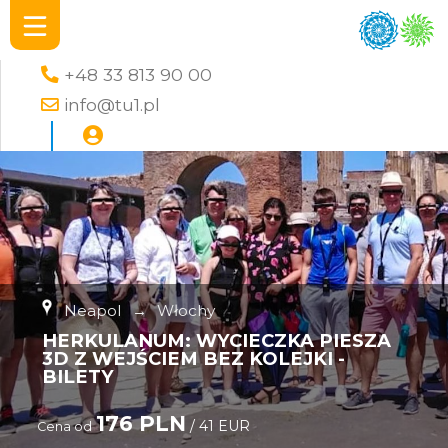
+48 33 813 90 00
info@tu1.pl
Neapol
→
Włochy
HERKULANUM: WYCIECZKA PIESZA
3D Z WEJŚCIEM BEZ KOLEJKI -
BILETY
176 PLN
/ 41 EUR
Cena od