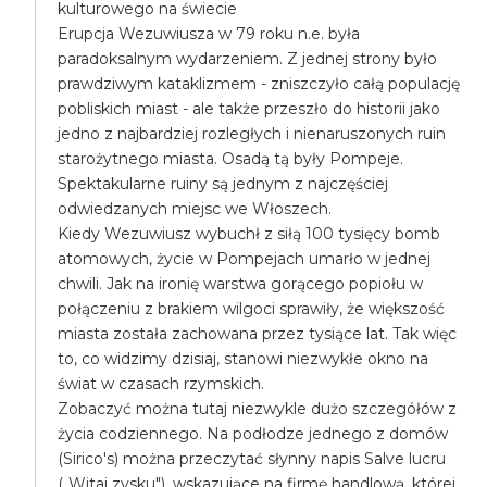
kulturowego na świecie
Erupcja Wezuwiusza w 79 roku n.e. była
paradoksalnym wydarzeniem. Z jednej strony było
prawdziwym kataklizmem - zniszczyło całą populację
pobliskich miast - ale także przeszło do historii jako
jedno z najbardziej rozległych i nienaruszonych ruin
starożytnego miasta. Osadą tą były Pompeje.
Spektakularne ruiny są jednym z najczęściej
odwiedzanych miejsc we Włoszech.
Kiedy Wezuwiusz wybuchł z siłą 100 tysięcy bomb
atomowych, życie w Pompejach umarło w jednej
chwili. Jak na ironię warstwa gorącego popiołu w
połączeniu z brakiem wilgoci sprawiły, że większość
miasta została zachowana przez tysiące lat. Tak więc
to, co widzimy dzisiaj, stanowi niezwykłe okno na
świat w czasach rzymskich.
Zobaczyć można tutaj niezwykle dużo szczegółów z
życia codziennego. Na podłodze jednego z domów
(Sirico's) można przeczytać słynny napis Salve lucru
(„Witaj zysku"), wskazujące na firmę handlową, której