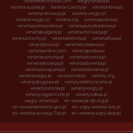
vinieteelectronice.com
wegrywinieta.pl
winieta-austria.pl
winieta-czechy.pl
winieta-litwa.pl
winieta-słowacja.pl
winieta-wegry.pl
winieta-węgry.pl
winieta.org
winietaaustria.pl
winietaaustriaonline.pl
winietaautostradowa.pl
winietabulgaria.pl
winietachorwacja.pl
winietaczechy.pl
winietaestonia.pl
winietalitwa.pl
winietalotwa.pl
winietamoldawia.pl
winietaonline.com
winietapolska.pl
winietarumunia.pl
winietaslovenia.pl
winietaslowacja.pl
winietaslowenia.pl
winietaszwajcaria.pl
winietasłowenia.pl
winietawegry.pl
winietomat.pl
winiety.org
winietydrogowe.pl
winietyelektroniczne.pl
winietyestonia.pl
winietywegry.pl
winietyzagraniczne.pl
winietyzakup.pl
węgry-winieta.pl
xn--sowacja-njb.org.pl
xn--soweniawinieta-gnc.pl
xn--wgry-winieta-4vb.pl
xn--winieta-sowacja-7sc.pl
xn--winieta-wgry-dwb.pl