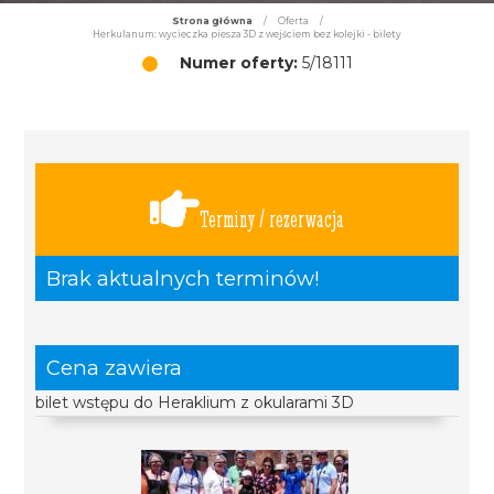
Strona główna
/
Oferta
/
Herkulanum: wycieczka piesza 3D z wejściem bez kolejki - bilety
Numer oferty:
5/18111
Terminy / rezerwacja
Brak aktualnych terminów!
Cena zawiera
bilet wstępu do Heraklium z okularami 3D