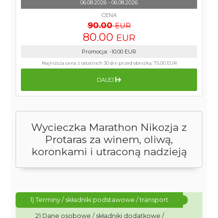
06.08.2026 - 06.08.2026
CENA
90.00
EUR
80.00
EUR
Promocja
:
-10.00
EUR
Najniższa cena z ostatnich 30 dni przed obniżką:
75.00 EUR
DALEJ
Wycieczka Marathon Nikozja z
Protaras za winem, oliwą,
koronkami i utraconą nadzieją
1) Terminy / składniki podstawowe / transport
2) Dane osobowe / składniki dodatkowe /