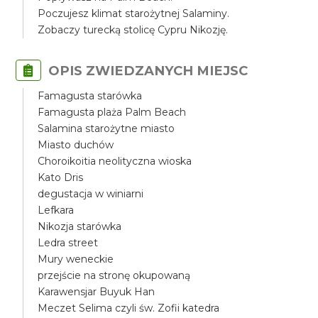
Poczujesz klimat starożytnej Salaminy.
Zobaczy turecką stolicę Cypru Nikozję.
OPIS ZWIEDZANYCH MIEJSC
Famagusta starówka
Famagusta plaża Palm Beach
Salamina starożytne miasto
Miasto duchów
Choroikoitia neolityczna wioska
Kato Dris
degustacja w winiarni
Lefkara
Nikozja starówka
Ledra street
Mury weneckie
przejście na stronę okupowaną
Karawensjar Buyuk Han
Meczet Selima czyli św. Zofii katedra