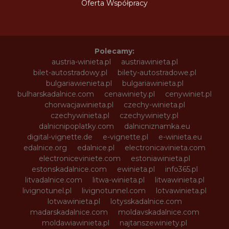
Oferta Współpracy
Polecamy:
austria-winieta.pl
austriawinieta.pl
bilet-autostradowy.pl
bilety-autostradowe.pl
bulgariawienieta.pl
bulgariawinieta.pl
bulharskadalnice.com
cenawiniety.pl
cenywiniet.pl
chorwacjawinieta.pl
czechy-winieta.pl
czechywinieta.pl
czechywiniety.pl
dalnicnipoplatky.com
dalnicniznamka.eu
digital-vignette.de
e-vignette.pl
e-winieta.eu
edalnice.org
edalnice.pl
electronicavinieta.com
electroniceviniete.com
estoniawinieta.pl
estonskadalnice.com
ewinieta.pl
info365.pl
litvadalnice.com
litwa-winieta.pl
litwawinieta.pl
livignotunel.pl
livignotunnel.com
lotvawinieta.pl
lotwawinieta.pl
lotysskadalnice.com
madarskadalnice.com
moldavskadalnice.com
moldawiawinieta.pl
najtanszewiniety.pl