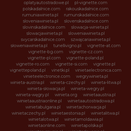
oplatyautostradowe.pl
pl-vignette.com
polskadalnice.com
rakouskadalnice.com
rumuniawinieta.pl
rumunskadalnice.com
sloveniawinieta.pl
slovenskadalnice.com
slovinskadalnice.com
slowacja-winieta.pl
slowacjawinieta.pl
sloweniawinieta.pl
svycarskadalnice.com
szwajcariawinieta.pl
słoweniawinieta.pl
tunellivigno.pl
vignette-at.com
vignette-bg.com
vignette-cz.com
vignette-pl.com
vignette-poland.pl
vignette-ro.com
vignette-si.com
vignette.pl
vignettepoland.pl
vinetki.pl
vinietaelectronica.com
vinieteelectronice.com
wegrywinieta.pl
winieta-austria.pl
winieta-czechy.pl
winieta-litwa.pl
winieta-słowacja.pl
winieta-wegry.pl
winieta-węgry.pl
winieta.org
winietaaustria.pl
winietaaustriaonline.pl
winietaautostradowa.pl
winietabulgaria.pl
winietachorwacja.pl
winietaczechy.pl
winietaestonia.pl
winietalitwa.pl
winietalotwa.pl
winietamoldawia.pl
winietaonline.com
winietapolska.pl