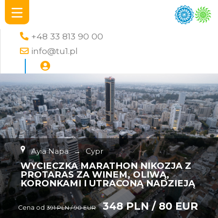
+48 33 813 90 00
info@tu1.pl
Ayia Napa
→
Cypr
WYCIECZKA MARATHON NIKOZJA Z
PROTARAS ZA WINEM, OLIWĄ,
KORONKAMI I UTRACONĄ NADZIEJĄ
348 PLN / 80 EUR
Cena od
391 PLN / 90 EUR