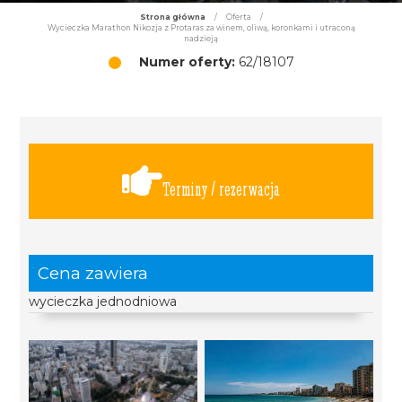
Strona główna
/
Oferta
/
Wycieczka Marathon Nikozja z Protaras za winem, oliwą, koronkami i utraconą
nadzieją
Numer oferty:
62/18107
Terminy / rezerwacja
Cena zawiera
wycieczka jednodniowa