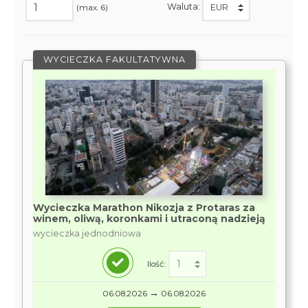
Waluta:
(max. 6)
WYCIECZKA FAKULTATYWNA
Wycieczka Marathon Nikozja z Protaras za
winem, oliwą, koronkami i utraconą nadzieją
wycieczka jednodniowa
Ilość:
→
06.08.2026
06.08.2026