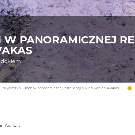
 W PANORAMICZNEJ RE
VAKAS
widokiem
Wycieczka Lunch w panoramicznej restauracji Viklari Kanion Avakas
nie Avakas