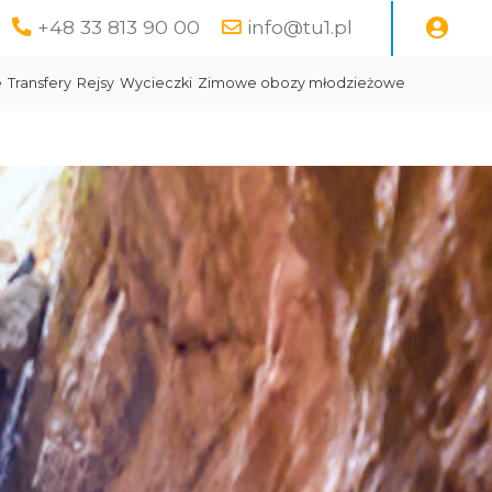
+48 33 813 90 00
info@tu1.pl
e
Transfery
Rejsy
Wycieczki
Zimowe obozy młodzieżowe