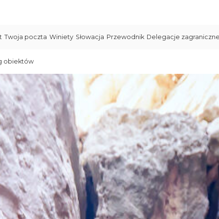
t
Twoja poczta
Winiety
Słowacja
Przewodnik
Delegacje zagraniczn
g obiektów