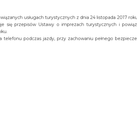
iązanych usługach turystycznych z dnia 24 listopada 2017 roku 
osuje się przepisów Ustawy o imprezach turystycznych i powią
oku.
a telefonu podczas jazdy, przy zachowaniu pełnego bezpiecz
oramicznej restauracji Viklari
ion Avakas