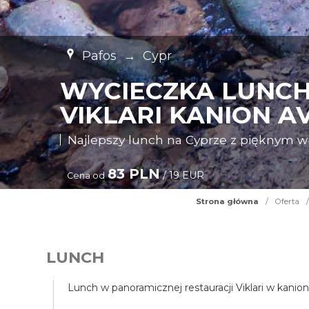
Pafos
→
Cypr
WYCIECZKA LUNCH
VIKLARI KANION A
Najlepszy lunch na Cyprze z pięknym 
83 PLN
/ 19 EUR
Cena od
Strona główna
/
Oferta
/
LUNCH
Lunch w panoramicznej restauracji Viklari w kanio