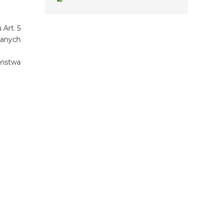
Art. 5
zanych
eństwa
TERMIN
06.08.2026 - 06.08.2026