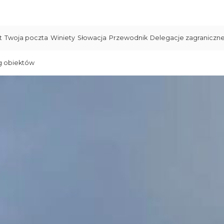
t
Twoja poczta
Winiety
Słowacja
Przewodnik
Delegacje zagraniczn
g obiektów