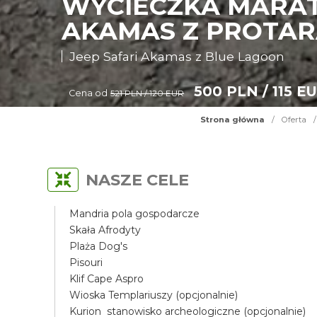
WYCIECZKA MARAT
AKAMAS Z PROTAR
Jeep Safari Akamas z Blue Lagoon
500 PLN / 115 E
Cena od
521 PLN / 120 EUR
Strona główna
/
Oferta
/
NASZE CELE
Mandria pola gospodarcze
Skała Afrodyty
Plaża Dog's
Pisouri
Klif Cape Aspro
Wioska Templariuszy (opcjonalnie)
Kurion stanowisko archeologiczne (opcjonalnie)