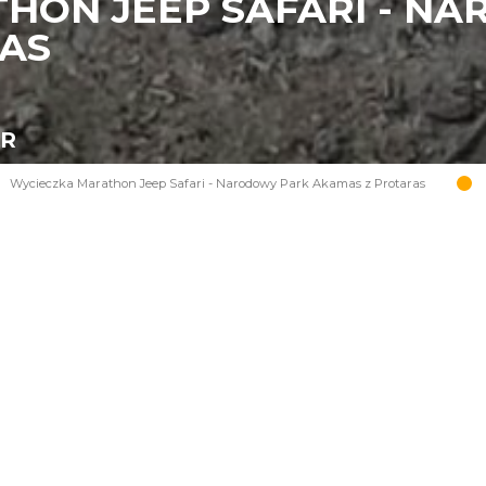
HON JEEP SAFARI - N
AS
UR
Wycieczka Marathon Jeep Safari - Narodowy Park Akamas z Protaras