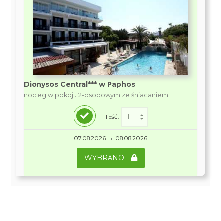
Dionysos Central*** w Paphos
nocleg w pokoju 2-osobowym ze śniadaniem
Ilość:
→
07.08.2026
08.08.2026
WYBRANO