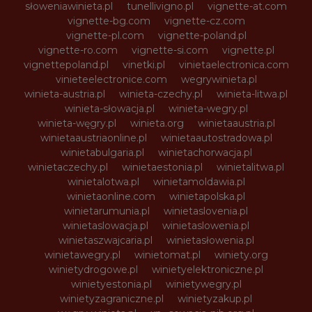
słoweniawinieta.pl
tunellivigno.pl
vignette-at.com
vignette-bg.com
vignette-cz.com
vignette-pl.com
vignette-poland.pl
vignette-ro.com
vignette-si.com
vignette.pl
vignettepoland.pl
vinetki.pl
vinietaelectronica.com
vinieteelectronice.com
wegrywinieta.pl
winieta-austria.pl
winieta-czechy.pl
winieta-litwa.pl
winieta-słowacja.pl
winieta-wegry.pl
winieta-węgry.pl
winieta.org
winietaaustria.pl
winietaaustriaonline.pl
winietaautostradowa.pl
winietabulgaria.pl
winietachorwacja.pl
winietaczechy.pl
winietaestonia.pl
winietalitwa.pl
winietalotwa.pl
winietamoldawia.pl
winietaonline.com
winietapolska.pl
winietarumunia.pl
winietaslovenia.pl
winietaslowacja.pl
winietaslowenia.pl
winietaszwajcaria.pl
winietasłowenia.pl
winietawegry.pl
winietomat.pl
winiety.org
winietydrogowe.pl
winietyelektroniczne.pl
winietyestonia.pl
winietywegry.pl
winietyzagraniczne.pl
winietyzakup.pl