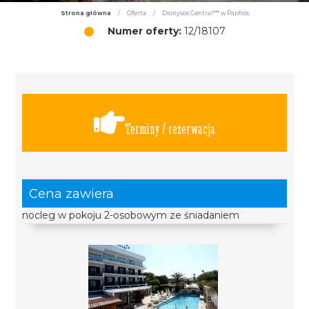
Strona główna
/
Oferta
/
Dionysos Central*** w Paphos
Numer oferty:
12/18107
Terminy / rezerwacja
Cena zawiera
nocleg w pokoju 2-osobowym ze śniadaniem