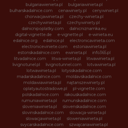
bulgariawienieta.pl
bulgariawinieta.pl
bulharskadalnice.com
cenawiniety.pl
cenywiniet.pl
chorwacjawinieta.pl
czechy-winieta.pl
czechywinieta.pl
czechywiniety.pl
dalnicnipoplatky.com
dalnicniznamka.eu
digital-vignette.de
e-vignette.pl
e-winieta.eu
edalnice.org
edalnice.pl
electronicavinieta.com
electroniceviniete.com
estoniawinieta.pl
estonskadalnice.com
ewinieta.pl
info365.pl
litvadalnice.com
litwa-winieta.pl
litwawinieta.pl
livignotunel.pl
livignotunnel.com
lotvawinieta.pl
lotwawinieta.pl
lotysskadalnice.com
madarskadalnice.com
moldavskadalnice.com
moldawiawinieta.pl
najtanszewiniety.pl
oplatyautostradowe.pl
pl-vignette.com
polskadalnice.com
rakouskadalnice.com
rumuniawinieta.pl
rumunskadalnice.com
sloveniawinieta.pl
slovenskadalnice.com
slovinskadalnice.com
slowacja-winieta.pl
slowacjawinieta.pl
sloweniawinieta.pl
svycarskadalnice.com
szwajcariawinieta.pl