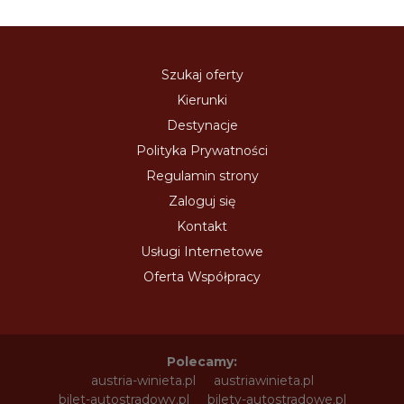
Szukaj oferty
Kierunki
Destynacje
Polityka Prywatności
Regulamin strony
Zaloguj się
Kontakt
Usługi Internetowe
Oferta Współpracy
Polecamy:
austria-winieta.pl
austriawinieta.pl
bilet-autostradowy.pl
bilety-autostradowe.pl