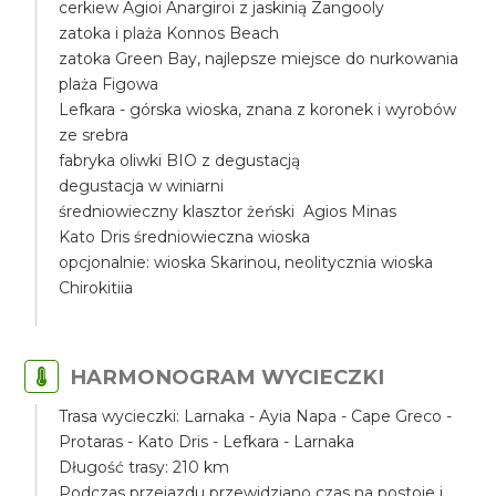
cerkiew Agioi Anargiroi z jaskinią Zangooly
zatoka i plaża Konnos Beach
zatoka Green Bay, najlepsze miejsce do nurkowania
plaża Figowa
Lefkara - górska wioska, znana z koronek i wyrobów
ze srebra
fabryka oliwki BIO z degustacją
degustacja w winiarni
średniowieczny klasztor żeński Agios Minas
Kato Dris średniowieczna wioska
opcjonalnie: wioska Skarinou, neolitycznia wioska
Chirokitiia
HARMONOGRAM WYCIECZKI
Trasa wycieczki: Larnaka - Ayia Napa - Cape Greco -
Protaras - Kato Dris - Lefkara - Larnaka
Długość trasy: 210 km
Podczas przejazdu przewidziano czas na postoje i