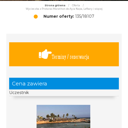
Strona główna
/
Oferta
/
Wycieczka z Protaras Marathon do Ayia Napa, Lefkary i więcej
Numer oferty:
135/18107
Terminy / rezerwacja
Cena zawiera
Uczestnik