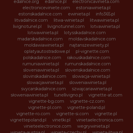
edalnice.org
edalnice.pl
electronicavinieta.com
electroniceviniete.com
estoniawinieta.pl
estonskadalnice.com
ewinieta.pl
info365.pl
litvadalnice.com
litwa-winieta.pl
litwawinieta.pl
livignotunel.pl
livignotunnel.com
lotvawinieta.pl
lotwawinieta.pl
lotysskadalnice.com
madarskadalnice.com
moldavskadalnice.com
moldawiawinieta.pl
najtanszewiniety.pl
oplatyautostradowe.pl
pl-vignette.com
polskadalnice.com
rakouskadalnice.com
rumuniawinieta.pl
rumunskadalnice.com
sloveniawinieta.pl
slovenskadalnice.com
slovinskadalnice.com
slowacja-winieta.pl
slowacjawinieta.pl
sloweniawinieta.pl
svycarskadalnice.com
szwajcariawinieta.pl
słoweniawinieta.pl
tunellivigno.pl
vignette-at.com
vignette-bg.com
vignette-cz.com
vignette-pl.com
vignette-poland.pl
vignette-ro.com
vignette-si.com
vignette.pl
vignettepoland.pl
vinetki.pl
vinietaelectronica.com
vinieteelectronice.com
wegrywinieta.pl
winieta-austria.pl
winieta-czechy.pl
winieta-litwa.pl