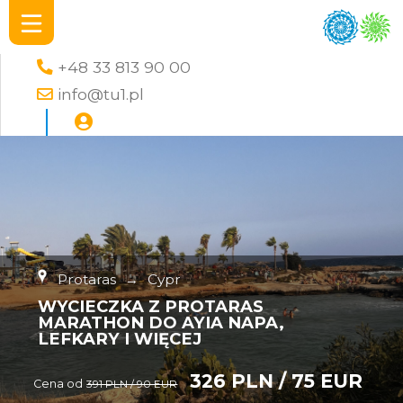
+48 33 813 90 00
info@tu1.pl
Protaras
→
Cypr
WYCIECZKA Z PROTARAS
MARATHON DO AYIA NAPA,
LEFKARY I WIĘCEJ
326 PLN / 75 EUR
Cena od
391 PLN / 90 EUR