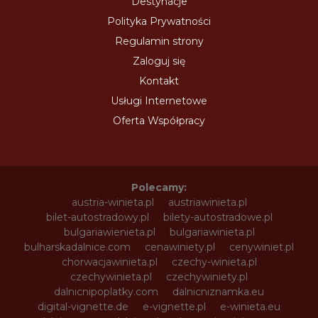
Destynacje
Polityka Prywatności
Regulamin strony
Zaloguj się
Kontakt
Usługi Internetowe
Oferta Współpracy
Polecamy:
austria-winieta.pl
austriawinieta.pl
bilet-autostradowy.pl
bilety-autostradowe.pl
bulgariawienieta.pl
bulgariawinieta.pl
bulharskadalnice.com
cenawiniety.pl
cenywiniet.pl
chorwacjawinieta.pl
czechy-winieta.pl
czechywinieta.pl
czechywiniety.pl
dalnicnipoplatky.com
dalnicniznamka.eu
digital-vignette.de
e-vignette.pl
e-winieta.eu