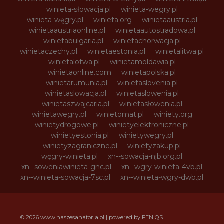
winieta-słowacja.pl
winieta-wegry.pl
winieta-węgry.pl
winieta.org
winietaaustria.pl
winietaaustriaonline.pl
winietaautostradowa.pl
winietabulgaria.pl
winietachorwacja.pl
winietaczechy.pl
winietaestonia.pl
winietalitwa.pl
winietalotwa.pl
winietamoldawia.pl
winietaonline.com
winietapolska.pl
winietarumunia.pl
winietaslovenia.pl
winietaslowacja.pl
winietaslowenia.pl
winietaszwajcaria.pl
winietasłowenia.pl
winietawegry.pl
winietomat.pl
winiety.org
winietydrogowe.pl
winietyelektroniczne.pl
winietyestonia.pl
winietywegry.pl
winietyzagraniczne.pl
winietyzakup.pl
węgry-winieta.pl
xn--sowacja-njb.org.pl
xn--soweniawinieta-gnc.pl
xn--wgry-winieta-4vb.pl
xn--winieta-sowacja-7sc.pl
xn--winieta-wgry-dwb.pl
© 2026 www.naszesanatoria.pl | powered by FENIQS