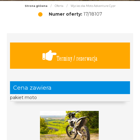
Strona główna
/
Oferta
/
Wycieczka Moto Adventure Cypr
Numer oferty:
17/18107
Terminy / rezerwacja
Cena zawiera
pakiet moto