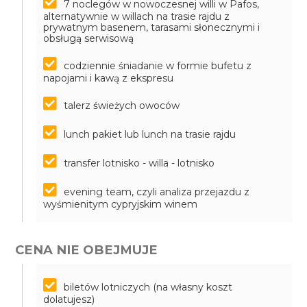
7 noclegów w nowoczesnej willi w Pafos,
alternatywnie w willach na trasie rajdu z
prywatnym basenem, tarasami słonecznymi i
obsługą serwisową
codziennie śniadanie w formie bufetu z
napojami i kawą z ekspresu
talerz świeżych owoców
lunch pakiet lub lunch na trasie rajdu
transfer lotnisko - willa - lotnisko
evening team, czyli analiza przejazdu z
wyśmienitym cypryjskim winem
CENA NIE OBEJMUJE
biletów lotniczych (na własny koszt
dolatujesz)