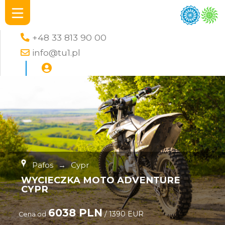
+48 33 813 90 00
info@tu1.pl
Pafos
→
Cypr
WYCIECZKA MOTO ADVENTURE
CYPR
6038 PLN
/ 1390 EUR
Cena od