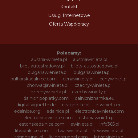
Kontakt
Usługi Internetowe
Oferta Współpracy
Polecamy:
austria-winieta.pl
austriawinieta.pl
bilet-autostradowy.pl
bilety-autostradowe.pl
bulgariawienieta.pl
bulgariawinieta.pl
bulharskadalnice.com
cenawiniety.pl
cenywiniet.pl
chorwacjawinieta.pl
czechy-winieta.pl
czechywinieta.pl
czechywiniety.pl
dalnicnipoplatky.com
dalnicniznamka.eu
digital-vignette.de
e-vignette.pl
e-winieta.eu
edalnice.org
edalnice.pl
electronicavinieta.com
electroniceviniete.com
estoniawinieta.pl
estonskadalnice.com
ewinieta.pl
info365.pl
litvadalnice.com
litwa-winieta.pl
litwawinieta.pl
livignotunel.pl
livignotunnel.com
lotvawinieta.pl