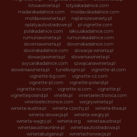
lotwawinieta.pl
lotysskadalnice.com
madarskadalnice.com
moldavskadalnice.com
moldawiawinieta.pl
najtanszewiniety.pl
oplatyautostradowe.pl
pl-vignette.com
polskadalnice.com
rakouskadalnice.com
rumuniawinieta.pl
rumunskadalnice.com
sloveniawinieta.pl
slovenskadalnice.com
slovinskadalnice.com
slowacja-winieta.pl
slowacjawinieta.pl
sloweniawinieta.pl
svycarskadalnice.com
szwajcariawinieta.pl
słoweniawinieta.pl
tunellivigno.pl
vignette-at.com
vignette-bg.com
vignette-cz.com
vignette-pl.com
vignette-poland.pl
vignette-ro.com
vignette-si.com
vignette.pl
vignettepoland.pl
vinetki.pl
vinietaelectronica.com
vinieteelectronice.com
wegrywinieta.pl
winieta-austria.pl
winieta-czechy.pl
winieta-litwa.pl
winieta-słowacja.pl
winieta-wegry.pl
winieta-węgry.pl
winieta.org
winietaaustria.pl
winietaaustriaonline.pl
winietaautostradowa.pl
winietabulgaria.pl
winietachorwacja.pl