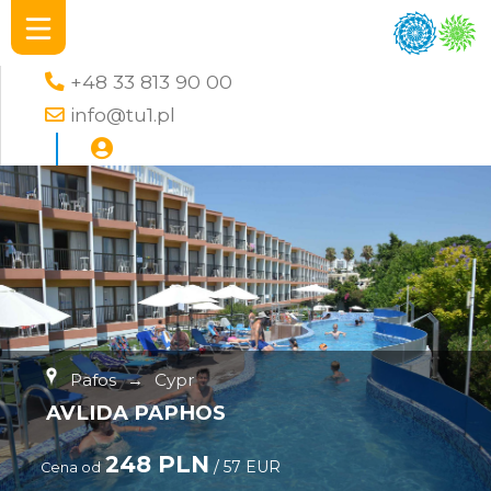
+48 33 813 90 00
info@tu1.pl
Pafos
→
Cypr
AVLIDA PAPHOS
248 PLN
/ 57 EUR
Cena od