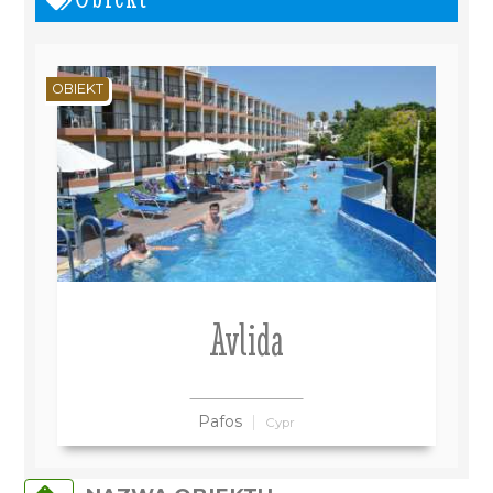
OBIEKT
Avlida
Pafos
Cypr