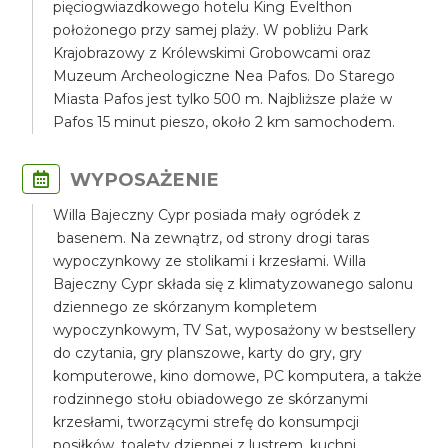
pięciogwiazdkowego hotelu King Evelthon
położonego przy samej plaży. W pobliżu Park
Krajobrazowy z Królewskimi Grobowcami oraz
Muzeum Archeologiczne Nea Pafos. Do Starego
Miasta Pafos jest tylko 500 m. Najbliższe plaże w
Pafos 15 minut pieszo, około 2 km samochodem.
WYPOSAŻENIE
Willa Bajeczny Cypr posiada mały ogródek z
basenem. Na zewnątrz, od strony drogi taras
wypoczynkowy ze stolikami i krzesłami. Willa
Bajeczny Cypr składa się z klimatyzowanego salonu
dziennego ze skórzanym kompletem
wypoczynkowym, TV Sat, wyposażony w bestsellery
do czytania, gry planszowe, karty do gry, gry
komputerowe, kino domowe, PC komputera, a także
rodzinnego stołu obiadowego ze skórzanymi
krzesłami, tworzącymi strefę do konsumpcji
posiłków, toalety dziennej z lustrem, kuchni