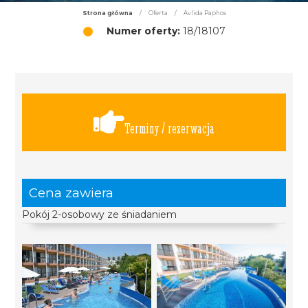
Strona główna
/
Oferta
/
Avlida Paphos
Numer oferty:
18/18107
Terminy / rezerwacja
Cena zawiera
Pokój 2-osobowy ze śniadaniem