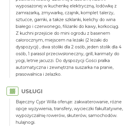
wyposażonej w kuchenkę elektryczną, lodówkę z
zamrażarką, zmywarkę, czajnik, komplet talerzy,
sztućce, garnki, a także szklanki, kielichy do wina
białego i czerwonego, filiżanki do kawy, korkociąg.
Z kuchni przejście do mini ogrodu z basenem
całorocznym, miejscem na leżaki (2 leżaki do
dyspozycji) , dwa stoliki dla 2 osób, jeden stolik dla 4
osób, 1 parasol przeciwsłoneczny, grill, karimaty do
yogi, letnie jacuzzi. Do dyspozycji Gości pralka
automatyczna i zewnętrzna suszarka na pranie,
prasowalnica i żelazko.
USŁUGI
Bajeczny Cypr Willa oferuje: zakwaterowanie, różne
opcje wyżywienia, transfery, wycieczki fakultatywne,
wypożyczalnię rowerów, skuterów, samochodów.
hulajnogi.