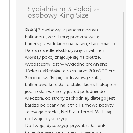
Sypialnia nr 3 Pokój 2-
osobowy King Size
Pokój 2-osobowy, z panoramicznym
balkonem, ze szklaną przezroczystą
barierką, z widokiem na basen, stare miasto
Pafos i osiedle ekskluzywnych wili. Ten
większy pokój znajduje się na piętrze,
wyposażony jest w wygodne drewniane
łóżko małżeńskie o rozmiarze 200x200 cm,
2 nocne szafki, pięciodrzwiową szafą,
balkonowe krzesła ze stoliczkiem. Pokój ten
jest nasłoneczniony już od półudnia do
wieczora, od strony zachodniej, dlatego jest
bardzo polecany na letnie i zimowe pobyty.
Telewizja grecka, Netflix, Internet Wi-Fi są
do Twojej dyspozycji.
Do Twojej dyspozycji prywatna łazienka.
Łazienka wyposażona jest w wannę z