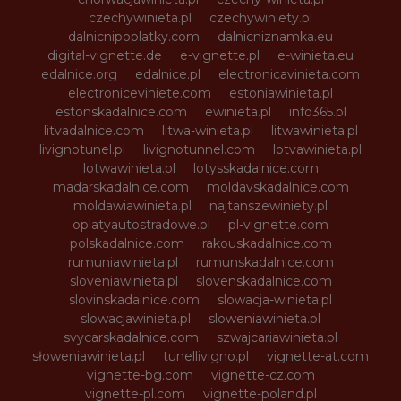
czechywinieta.pl
czechywiniety.pl
dalnicnipoplatky.com
dalnicniznamka.eu
digital-vignette.de
e-vignette.pl
e-winieta.eu
edalnice.org
edalnice.pl
electronicavinieta.com
electroniceviniete.com
estoniawinieta.pl
estonskadalnice.com
ewinieta.pl
info365.pl
litvadalnice.com
litwa-winieta.pl
litwawinieta.pl
livignotunel.pl
livignotunnel.com
lotvawinieta.pl
lotwawinieta.pl
lotysskadalnice.com
madarskadalnice.com
moldavskadalnice.com
moldawiawinieta.pl
najtanszewiniety.pl
oplatyautostradowe.pl
pl-vignette.com
polskadalnice.com
rakouskadalnice.com
rumuniawinieta.pl
rumunskadalnice.com
sloveniawinieta.pl
slovenskadalnice.com
slovinskadalnice.com
slowacja-winieta.pl
slowacjawinieta.pl
sloweniawinieta.pl
svycarskadalnice.com
szwajcariawinieta.pl
słoweniawinieta.pl
tunellivigno.pl
vignette-at.com
vignette-bg.com
vignette-cz.com
vignette-pl.com
vignette-poland.pl