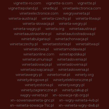
vignette-ro.com
vignette-si.com
vignette.pl
vignettepoland.pl
vinetki.pl
vinietaelectronica.com
vinieteelectronice.com
wegrywinieta.pl
winieta-austria.pl
winieta-czechy.pl
winieta-litwa.pl
winieta-słowacja.pl
winieta-wegry.pl
winieta-węgry.pl
winieta.org
winietaaustria.pl
winietaaustriaonline.pl
winietaautostradowa.pl
winietabulgaria.pl
winietachorwacja.pl
winietaczechy.pl
winietaestonia.pl
winietalitwa.pl
winietalotwa.pl
winietamoldawia.pl
winietaonline.com
winietapolska.pl
winietarumunia.pl
winietaslovenia.pl
winietaslowacja.pl
winietaslowenia.pl
winietaszwajcaria.pl
winietasłowenia.pl
winietawegry.pl
winietomat.pl
winiety.org
winietydrogowe.pl
winietyelektroniczne.pl
winietyestonia.pl
winietywegry.pl
winietyzagraniczne.pl
winietyzakup.pl
węgry-winieta.pl
xn--sowacja-njb.org.pl
xn--soweniawinieta-gnc.pl
xn--wgry-winieta-4vb.pl
xn--winieta-sowacja-7sc.pl
xn--winieta-wgry-dwb.pl