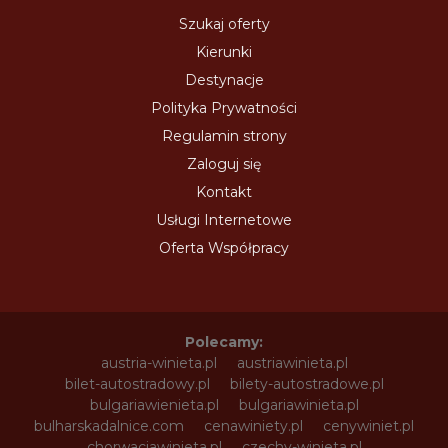
Szukaj oferty
Kierunki
Destynacje
Polityka Prywatności
Regulamin strony
Zaloguj się
Kontakt
Usługi Internetowe
Oferta Współpracy
Polecamy:
austria-winieta.pl
austriawinieta.pl
bilet-autostradowy.pl
bilety-autostradowe.pl
bulgariawienieta.pl
bulgariawinieta.pl
bulharskadalnice.com
cenawiniety.pl
cenywiniet.pl
chorwacjawinieta.pl
czechy-winieta.pl