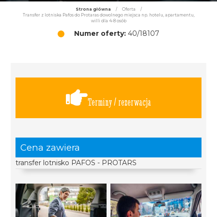
Strona główna
/
Oferta
/
Transfer z lotniska Pafos do Protaras dowolnego miejsca np. hotelu, apartamentu,
willi dla 4-8 osób
Numer oferty:
40/18107
Terminy / rezerwacja
Cena zawiera
transfer lotnisko PAFOS - PROTARS