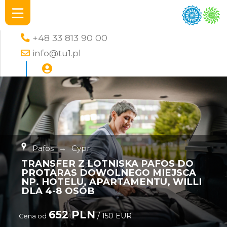
+48 33 813 90 00
info@tu1.pl
Pafos
→
Cypr
TRANSFER Z LOTNISKA PAFOS DO
PROTARAS DOWOLNEGO MIEJSCA
NP. HOTELU, APARTAMENTU, WILLI
DLA 4-8 OSÓB
652 PLN
/ 150 EUR
Cena od