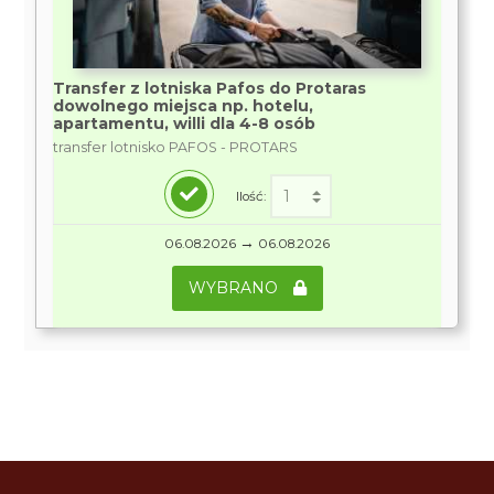
Transfer z lotniska Pafos do Protaras
dowolnego miejsca np. hotelu,
apartamentu, willi dla 4-8 osób
transfer lotnisko PAFOS - PROTARS
Ilość:
→
06.08.2026
06.08.2026
WYBRANO