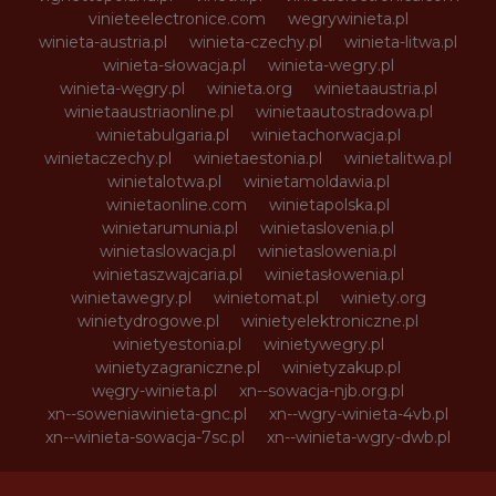
vinieteelectronice.com
wegrywinieta.pl
winieta-austria.pl
winieta-czechy.pl
winieta-litwa.pl
winieta-słowacja.pl
winieta-wegry.pl
winieta-węgry.pl
winieta.org
winietaaustria.pl
winietaaustriaonline.pl
winietaautostradowa.pl
winietabulgaria.pl
winietachorwacja.pl
winietaczechy.pl
winietaestonia.pl
winietalitwa.pl
winietalotwa.pl
winietamoldawia.pl
winietaonline.com
winietapolska.pl
winietarumunia.pl
winietaslovenia.pl
winietaslowacja.pl
winietaslowenia.pl
winietaszwajcaria.pl
winietasłowenia.pl
winietawegry.pl
winietomat.pl
winiety.org
winietydrogowe.pl
winietyelektroniczne.pl
winietyestonia.pl
winietywegry.pl
winietyzagraniczne.pl
winietyzakup.pl
węgry-winieta.pl
xn--sowacja-njb.org.pl
xn--soweniawinieta-gnc.pl
xn--wgry-winieta-4vb.pl
xn--winieta-sowacja-7sc.pl
xn--winieta-wgry-dwb.pl