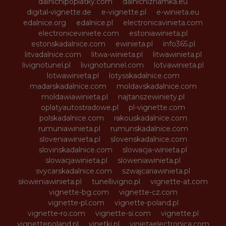
dalnicnipoplatky.com
dalnicniznamka.eu
digital-vignette.de
e-vignette.pl
e-winieta.eu
edalnice.org
edalnice.pl
electronicavinieta.com
electroniceviniete.com
estoniawinieta.pl
estonskadalnice.com
ewinieta.pl
info365.pl
litvadalnice.com
litwa-winieta.pl
litwawinieta.pl
livignotunel.pl
livignotunnel.com
lotvawinieta.pl
lotwawinieta.pl
lotysskadalnice.com
madarskadalnice.com
moldavskadalnice.com
moldawiawinieta.pl
najtanszewiniety.pl
oplatyautostradowe.pl
pl-vignette.com
polskadalnice.com
rakouskadalnice.com
rumuniawinieta.pl
rumunskadalnice.com
sloveniawinieta.pl
slovenskadalnice.com
slovinskadalnice.com
slowacja-winieta.pl
slowacjawinieta.pl
sloweniawinieta.pl
svycarskadalnice.com
szwajcariawinieta.pl
słoweniawinieta.pl
tunellivigno.pl
vignette-at.com
vignette-bg.com
vignette-cz.com
vignette-pl.com
vignette-poland.pl
vignette-ro.com
vignette-si.com
vignette.pl
vignettepoland.pl
vinetki.pl
vinietaelectronica.com