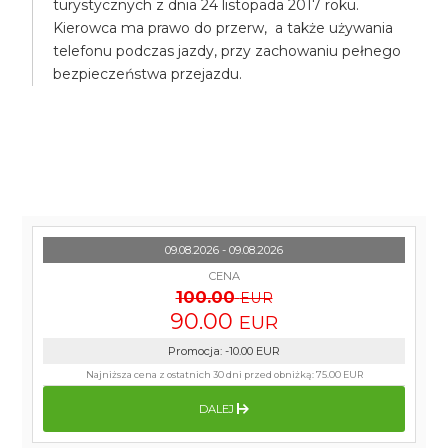
turystycznych z dnia 24 listopada 2017 roku.
Kierowca ma prawo do przerw, a także używania
telefonu podczas jazdy, przy zachowaniu pełnego
bezpieczeństwa przejazdu.
09.08.2026 - 09.08.2026
CENA
100.00
EUR
90.00
EUR
Promocja
:
-10.00
EUR
Najniższa cena z ostatnich 30 dni przed obniżką:
75.00 EUR
DALEJ