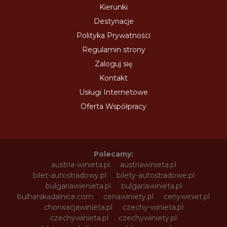
Kierunki
Destynacje
Polityka Prywatności
Regulamin strony
Zaloguj się
Kontakt
Usługi Internetowe
Oferta Współpracy
Polecamy:
austria-winieta.pl
austriawinieta.pl
bilet-autostradowy.pl
bilety-autostradowe.pl
bulgariawienieta.pl
bulgariawinieta.pl
bulharskadalnice.com
cenawiniety.pl
cenywiniet.pl
chorwacjawinieta.pl
czechy-winieta.pl
czechywinieta.pl
czechywiniety.pl