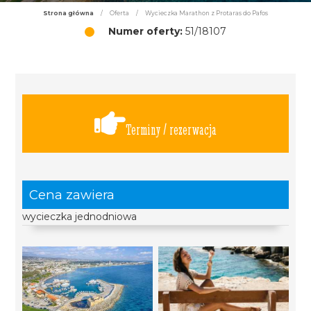
Strona główna
/
Oferta
/
Wycieczka Marathon z Protaras do Pafos
Numer oferty:
51/18107
Terminy / rezerwacja
Cena zawiera
wycieczka jednodniowa