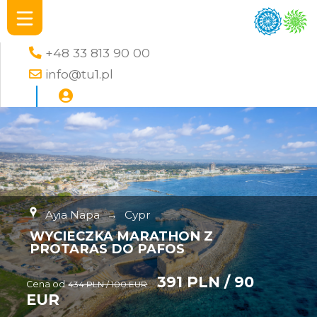
+48 33 813 90 00
info@tu1.pl
Ayia Napa
→
Cypr
WYCIECZKA MARATHON Z
PROTARAS DO PAFOS
391 PLN / 90
Cena od
434 PLN / 100 EUR
EUR