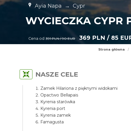
Ayia Napa
→
Cypr
WYCIECZKA CYPR P
369 PLN / 85 EU
Cena od
391 PLN / 90 EUR
Strona główna
/
NASZE CELE
Zamek Hilariona z pięknymi widokami
Opactwo Bellapais
Kyrenia starówka
Kyrenia port
Kyrenia zamek
Famagusta