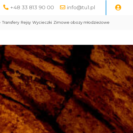
+48 33 813 90 00
info@tu1.pl
e
Transfery
Rejsy
Wycieczki
Zimowe obozy młodzieżowe