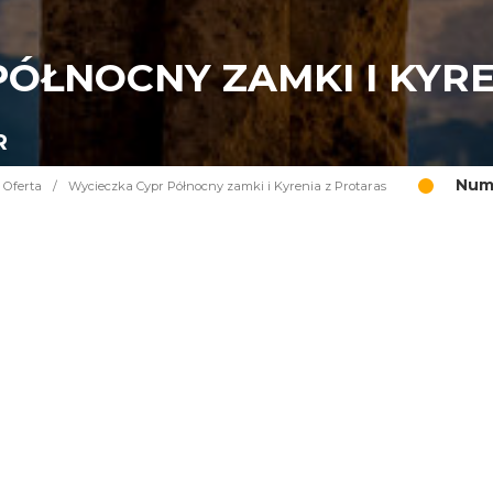
ÓŁNOCNY ZAMKI I KYR
R
Nume
Oferta
/
Wycieczka Cypr Północny zamki i Kyrenia z Protaras