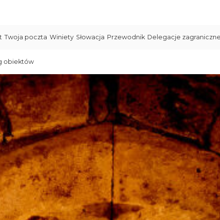
t
Twoja poczta
Winiety
Słowacja
Przewodnik
Delegacje zagraniczn
g obiektów