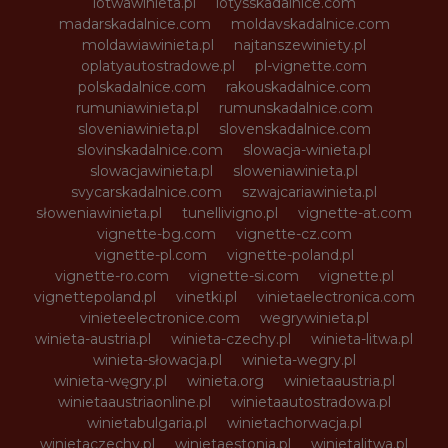
lotwawinieta.pl
lotysskadalnice.com
madarskadalnice.com
moldavskadalnice.com
moldawiawinieta.pl
najtanszewiniety.pl
oplatyautostradowe.pl
pl-vignette.com
polskadalnice.com
rakouskadalnice.com
rumuniawinieta.pl
rumunskadalnice.com
sloveniawinieta.pl
slovenskadalnice.com
slovinskadalnice.com
slowacja-winieta.pl
slowacjawinieta.pl
sloweniawinieta.pl
svycarskadalnice.com
szwajcariawinieta.pl
słoweniawinieta.pl
tunellivigno.pl
vignette-at.com
vignette-bg.com
vignette-cz.com
vignette-pl.com
vignette-poland.pl
vignette-ro.com
vignette-si.com
vignette.pl
vignettepoland.pl
vinetki.pl
vinietaelectronica.com
vinieteelectronice.com
wegrywinieta.pl
winieta-austria.pl
winieta-czechy.pl
winieta-litwa.pl
winieta-słowacja.pl
winieta-wegry.pl
winieta-węgry.pl
winieta.org
winietaaustria.pl
winietaaustriaonline.pl
winietaautostradowa.pl
winietabulgaria.pl
winietachorwacja.pl
winietaczechy.pl
winietaestonia.pl
winietalitwa.pl