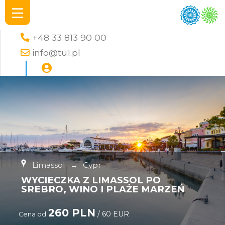
+48 33 813 90 00
info@tu1.pl
Limassol
→
Cypr
WYCIECZKA Z LIMASSOL PO
SREBRO, WINO I PLAŻE MARZEŃ
260 PLN
/ 60 EUR
Cena od