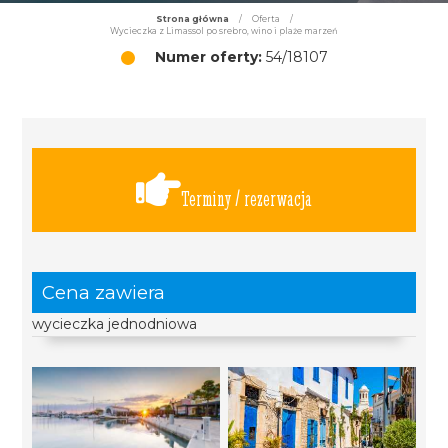
Strona główna
/
Oferta
/
Wycieczka z Limassol po srebro, wino i plaże marzeń
Numer oferty:
54/18107
Terminy / rezerwacja
Cena zawiera
wycieczka jednodniowa