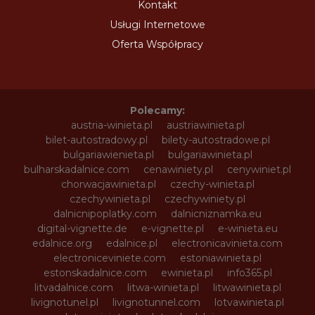
Kontakt
Usługi Internetowe
Oferta Współpracy
Polecamy:
austria-winieta.pl
austriawinieta.pl
bilet-autostradowy.pl
bilety-autostradowe.pl
bulgariawienieta.pl
bulgariawinieta.pl
bulharskadalnice.com
cenawiniety.pl
cenywiniet.pl
chorwacjawinieta.pl
czechy-winieta.pl
czechywinieta.pl
czechywiniety.pl
dalnicnipoplatky.com
dalnicniznamka.eu
digital-vignette.de
e-vignette.pl
e-winieta.eu
edalnice.org
edalnice.pl
electronicavinieta.com
electroniceviniete.com
estoniawinieta.pl
estonskadalnice.com
ewinieta.pl
info365.pl
litvadalnice.com
litwa-winieta.pl
litwawinieta.pl
livignotunel.pl
livignotunnel.com
lotvawinieta.pl