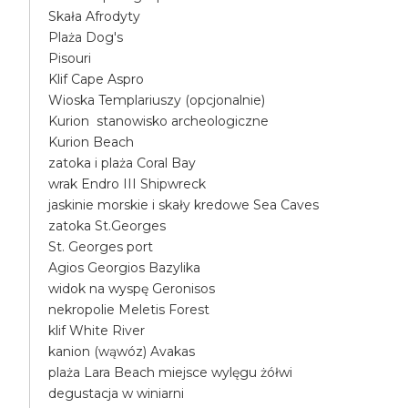
Skała Afrodyty
Plaża Dog's
Pisouri
Klif Cape Aspro
Wioska Templariuszy (opcjonalnie)
Kurion stanowisko archeologiczne
Kurion Beach
zatoka i plaża Coral Bay
wrak Endro III Shipwreck
jaskinie morskie i skały kredowe Sea Caves
zatoka St.Georges
St. Georges port
Agios Georgios Bazylika
widok na wyspę Geronisos
nekropolie Meletis Forest
klif White River
kanion (wąwóz) Avakas
plaża Lara Beach miejsce wylęgu żółwi
degustacja w winiarni