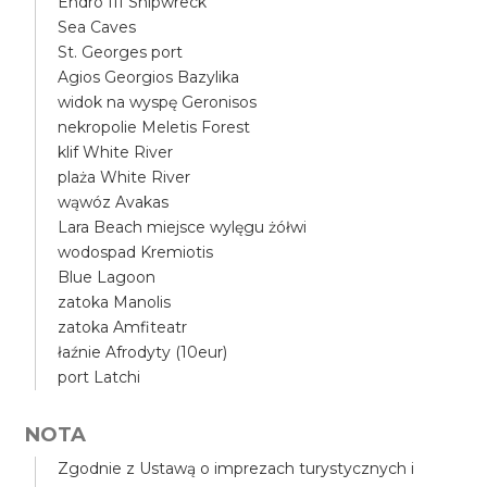
Endro III Shipwreck
Sea Caves
St. Georges port
Agios Georgios Bazylika
widok na wyspę Geronisos
nekropolie Meletis Forest
klif White River
plaża White River
wąwóz Avakas
Lara Beach miejsce wylęgu żółwi
wodospad Kremiotis
Blue Lagoon
zatoka Manolis
zatoka Amfiteatr
łaźnie Afrodyty (10eur)
port Latchi
NOTA
Zgodnie z Ustawą o imprezach turystycznych i