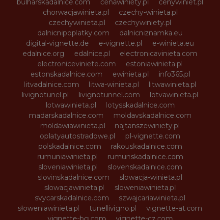
bulharskadalnice.com
cenawiniety.pl
cenywiniet.pl
chorwacjawinieta.pl
czechy-winieta.pl
czechywinieta.pl
czechywiniety.pl
dalnicnipoplatky.com
dalnicniznamka.eu
digital-vignette.de
e-vignette.pl
e-winieta.eu
edalnice.org
edalnice.pl
electronicavinieta.com
electroniceviniete.com
estoniawinieta.pl
estonskadalnice.com
ewinieta.pl
info365.pl
litvadalnice.com
litwa-winieta.pl
litwawinieta.pl
livignotunel.pl
livignotunnel.com
lotvawinieta.pl
lotwawinieta.pl
lotysskadalnice.com
madarskadalnice.com
moldavskadalnice.com
moldawiawinieta.pl
najtanszewiniety.pl
oplatyautostradowe.pl
pl-vignette.com
polskadalnice.com
rakouskadalnice.com
rumuniawinieta.pl
rumunskadalnice.com
sloveniawinieta.pl
slovenskadalnice.com
slovinskadalnice.com
slowacja-winieta.pl
slowacjawinieta.pl
sloweniawinieta.pl
svycarskadalnice.com
szwajcariawinieta.pl
słoweniawinieta.pl
tunellivigno.pl
vignette-at.com
vignette-bg.com
vignette-cz.com