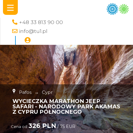
+48 33 813 90 00
info@tu1.pl
Pafos
→
Cypr
WYCIECZKA MARATHON JEEP
SAFARI - NARODOWY PARK AKAMAS
Z CYPRU PÓŁNOCNEGO
326 PLN
/ 75 EUR
Cena od