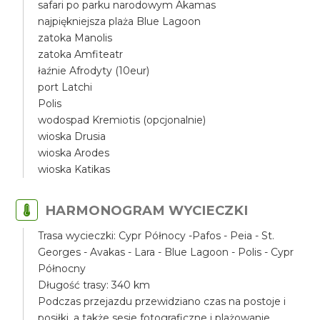
safari po parku narodowym Akamas
najpiękniejsza plaża Blue Lagoon
zatoka Manolis
zatoka Amfiteatr
łaźnie Afrodyty (10eur)
port Latchi
Polis
wodospad Kremiotis (opcjonalnie)
wioska Drusia
wioska Arodes
wioska Katikas
HARMONOGRAM WYCIECZKI
Trasa wycieczki: Cypr Północy -Pafos - Peia - St.
Georges - Avakas - Lara - Blue Lagoon - Polis - Cypr
Północny
Długość trasy: 340 km
Podczas przejazdu przewidziano czas na postoje i
posiłki, a także sesje fotograficzne i plażowanie