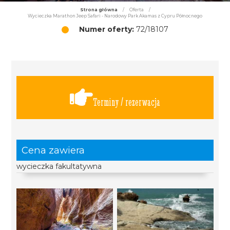
Strona główna
/
Oferta
/
Wycieczka Marathon Jeep Safari - Narodowy Park Akamas z Cypru Północnego
Numer oferty:
72/18107
Terminy / rezerwacja
Cena zawiera
wycieczka fakultatywna