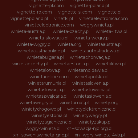
vignette-pl.com
vignette-poland.pl
vignette-ro.com
vignette-si.com
vignette.pl
vignettepoland.pl
vinetki.pl
vinietaelectronica.com
vinieteelectronice.com
wegrywinieta.pl
winieta-austria.pl
winieta-czechy.pl
winieta-litwa.pl
winieta-słowacja.pl
winieta-wegry.pl
winieta-węgry.pl
winieta.org
winietaaustria.pl
winietaaustriaonline.pl
winietaautostradowa.pl
winietabulgaria.pl
winietachorwacja.pl
winietaczechy.pl
winietaestonia.pl
winietalitwa.pl
winietalotwa.pl
winietamoldawia.pl
winietaonline.com
winietapolska.pl
winietarumunia.pl
winietaslovenia.pl
winietaslowacja.pl
winietaslowenia.pl
winietaszwajcaria.pl
winietasłowenia.pl
winietawegry.pl
winietomat.pl
winiety.org
winietydrogowe.pl
winietyelektroniczne.pl
winietyestonia.pl
winietywegry.pl
winietyzagraniczne.pl
winietyzakup.pl
węgry-winieta.pl
xn--sowacja-njb.org.pl
xn--soweniawinieta-gnc.pl
xn--wgry-winieta-4vb.pl