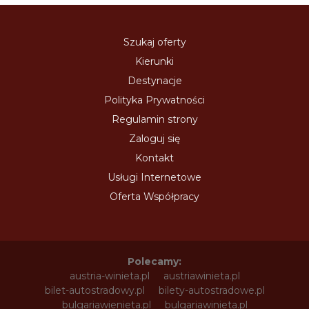
Szukaj oferty
Kierunki
Destynacje
Polityka Prywatności
Regulamin strony
Zaloguj się
Kontakt
Usługi Internetowe
Oferta Współpracy
Polecamy:
austria-winieta.pl
austriawinieta.pl
bilet-autostradowy.pl
bilety-autostradowe.pl
bulgariawienieta.pl
bulgariawinieta.pl