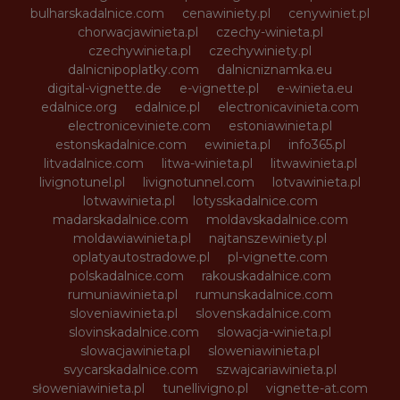
bulharskadalnice.com
cenawiniety.pl
cenywiniet.pl
chorwacjawinieta.pl
czechy-winieta.pl
czechywinieta.pl
czechywiniety.pl
dalnicnipoplatky.com
dalnicniznamka.eu
digital-vignette.de
e-vignette.pl
e-winieta.eu
edalnice.org
edalnice.pl
electronicavinieta.com
electroniceviniete.com
estoniawinieta.pl
estonskadalnice.com
ewinieta.pl
info365.pl
litvadalnice.com
litwa-winieta.pl
litwawinieta.pl
livignotunel.pl
livignotunnel.com
lotvawinieta.pl
lotwawinieta.pl
lotysskadalnice.com
madarskadalnice.com
moldavskadalnice.com
moldawiawinieta.pl
najtanszewiniety.pl
oplatyautostradowe.pl
pl-vignette.com
polskadalnice.com
rakouskadalnice.com
rumuniawinieta.pl
rumunskadalnice.com
sloveniawinieta.pl
slovenskadalnice.com
slovinskadalnice.com
slowacja-winieta.pl
slowacjawinieta.pl
sloweniawinieta.pl
svycarskadalnice.com
szwajcariawinieta.pl
słoweniawinieta.pl
tunellivigno.pl
vignette-at.com