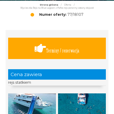
Strona główna
/
Oferta
/
Wycieczka Rejs na Blue Lagoon z Pafos rejs poranny własny dojazd
Numer oferty:
77/18107
Terminy / rezerwacja
Cena zawiera
rejs statkiem