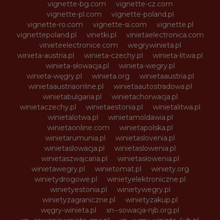
vignette-bg.com
vignette-cz.com
vignette-pl.com
vignette-poland.pl
vignette-ro.com
vignette-si.com
vignette.pl
vignettepoland.pl
vinetki.pl
vinietaelectronica.com
vinieteelectronice.com
wegrywinieta.pl
winieta-austria.pl
winieta-czechy.pl
winieta-litwa.pl
winieta-słowacja.pl
winieta-wegry.pl
winieta-węgry.pl
winieta.org
winietaaustria.pl
winietaaustriaonline.pl
winietaautostradowa.pl
winietabulgaria.pl
winietachorwacja.pl
winietaczechy.pl
winietaestonia.pl
winietalitwa.pl
winietalotwa.pl
winietamoldawia.pl
winietaonline.com
winietapolska.pl
winietarumunia.pl
winietaslovenia.pl
winietaslowacja.pl
winietaslowenia.pl
winietaszwajcaria.pl
winietasłowenia.pl
winietawegry.pl
winietomat.pl
winiety.org
winietydrogowe.pl
winietyelektroniczne.pl
winietyestonia.pl
winietywegry.pl
winietyzagraniczne.pl
winietyzakup.pl
węgry-winieta.pl
xn--sowacja-njb.org.pl