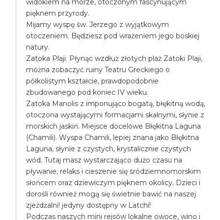
widokiem na morze, otoczonym fascynującym
pięknem przyrody.
Mijamy wyspę św. Jerzego z wyjątkowym
otoczeniem. Będziesz pod wrażeniem jego boskiej
natury.
Zatoka Plaji. Płynąc wzdłuż złotych plaż Zatoki Plaji,
można zobaczyć ruiny Teatru Greckiego o
półkolistym kształcie, prawdopodobnie
zbudowanego pod koniec IV wieku.
Zatoka Manolis z imponująco bogatą, błękitną wodą,
otoczona wystającymi formacjami skalnymi, słynie z
morskich jaskiń. Miejsce docelowe Błękitna Laguna
(Chamili). Wyspa Chamili, lepiej znana jako Błękitna
Laguna, słynie z czystych, krystalicznie czystych
wód. Tutaj masz wystarczająco dużo czasu na
pływanie, relaks i cieszenie się śródziemnomorskim
słońcem oraz dziewiczym pięknem okolicy. Dzieci i
dorośli również mogą się świetnie bawić na naszej
zjeżdżalni! jedyny dostępny w Latchi!
Podczas naszych mini rejsów lokalne owoce, wino i