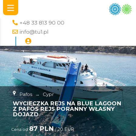
+48 33 813 90 00
info@tu1.pl
Pafos
→
Cypr
WYCIECZKA REJS NA BLUE LAGOON
Z PAFOS REJS PORANNY WŁASNY
DOJAZD
87 PLN
/ 20 EUR
Cena od