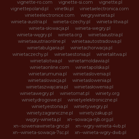
vignette-ro.com
vignette-si.com
vignette.pl
vignettepoland.pl
vinetki.pl
vinietaelectronica.com
vinieteelectronice.com
wegrywinieta.pl
winieta-austria.pl
winieta-czechy.pl
winieta-litwa.pl
winieta-słowacja.pl
winieta-wegry.pl
winieta-węgry.pl
winieta.org
winietaaustria.pl
winietaaustriaonline.pl
winietaautostradowa.pl
winietabulgaria.pl
winietachorwacja.pl
winietaczechy.pl
winietaestonia.pl
winietalitwa.pl
winietalotwa.pl
winietamoldawia.pl
winietaonline.com
winietapolska.pl
winietarumunia.pl
winietaslovenia.pl
winietaslowacja.pl
winietaslowenia.pl
winietaszwajcaria.pl
winietasłowenia.pl
winietawegry.pl
winietomat.pl
winiety.org
winietydrogowe.pl
winietyelektroniczne.pl
winietyestonia.pl
winietywegry.pl
winietyzagraniczne.pl
winietyzakup.pl
węgry-winieta.pl
xn--sowacja-njb.org.pl
xn--soweniawinieta-gnc.pl
xn--wgry-winieta-4vb.pl
xn--winieta-sowacja-7sc.pl
xn--winieta-wgry-dwb.pl