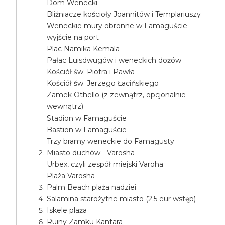
Dom Wenecki
Bliźniacze kościoły Joannitów i Templariuszy
Weneckie mury obronne w Famaguście -
wyjście na port
Plac Namika Kemala
Pałac Luisdwugów i weneckich dożów
Kościół św. Piotra i Pawła
Kościół św. Jerzego Łacińskiego
Zamek Othello (z zewnątrz, opcjonalnie
wewnątrz)
Stadion w Famaguście
Bastion w Famaguście
Trzy bramy weneckie do Famagusty
Miasto duchów - Varosha
Urbex, czyli zespół miejski Varoha
Plaża Varosha
Palm Beach plaża nadziei
Salamina starożytne miasto (2.5 eur wstęp)
Iskele plaża
Ruiny Zamku Kantara