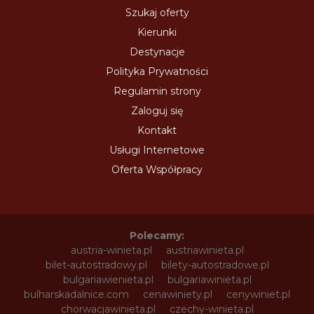
Szukaj oferty
Kierunki
Destynacje
Polityka Prywatności
Regulamin strony
Zaloguj się
Kontakt
Usługi Internetowe
Oferta Współpracy
Polecamy:
austria-winieta.pl
austriawinieta.pl
bilet-autostradowy.pl
bilety-autostradowe.pl
bulgariawienieta.pl
bulgariawinieta.pl
bulharskadalnice.com
cenawiniety.pl
cenywiniet.pl
chorwacjawinieta.pl
czechy-winieta.pl