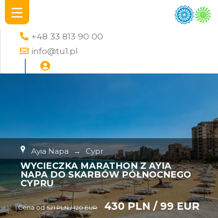
+48 33 813 90 00
info@tu1.pl
Ayia Napa
→
Cypr
WYCIECZKA MARATHON Z AYIA
NAPA DO SKARBÓW PÓŁNOCNEGO
CYPRU
430 PLN / 99 EUR
Cena od
521 PLN / 120 EUR