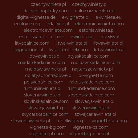
czechywinieta.pl
czechywiniety.pl
dalnicnipoplatky.com
dalnicniznamka.eu
digital-vignette.de
e-vignette.pl
e-winieta.eu
edalnice.org
edalnice.pl
electronicavinieta.com
electroniceviniete.com
estoniawinieta.pl
estonskadalnice.com
ewinieta.pl
info365.pl
litvadalnice.com
litwa-winieta.pl
litwawinieta.pl
livignotunel.pl
livignotunnel.com
lotvawinieta.pl
lotwawinieta.pl
lotysskadalnice.com
madarskadalnice.com
moldavskadalnice.com
moldawiawinieta.pl
najtanszewiniety.pl
oplatyautostradowe.pl
pl-vignette.com
polskadalnice.com
rakouskadalnice.com
rumuniawinieta.pl
rumunskadalnice.com
sloveniawinieta.pl
slovenskadalnice.com
slovinskadalnice.com
slowacja-winieta.pl
slowacjawinieta.pl
sloweniawinieta.pl
svycarskadalnice.com
szwajcariawinieta.pl
słoweniawinieta.pl
tunellivigno.pl
vignette-at.com
vignette-bg.com
vignette-cz.com
vignette-pl.com
vignette-poland.pl