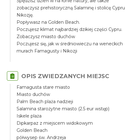
Spędzisz dzień w na łonie natury, ale także
zobaczysz prehistoryczną Salaminę i stolicę Cypru
Nikozję.
Popływasz na Golden Beach.
Poczujesz klimat najbardziej dzikiej części Cypru.
Zobaczysz miasto duchów
Poczujesz się, jak w średniowieczu na weneckich
murach Famagusty i Nikozji
OPIS ZWIEDZANYCH MIEJSC
Famagusta stare miasto
Miasto duchów
Palm Beach plaża nadzieji
Salamina starożytne miasto (2.5 eur wstęp)
Iskele plaża
Dipkarpaz z miejscem widokowym
Golden Beach
półwysep św. Andrzeja