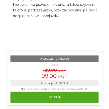
Kierowca ma prawo do przerw, a także używania
telefonu podczas jazdy, przy zachowaniu pełnego
bezpieczeństwa przejazdu.
07.08.2026 - 07.08.2026
CENA
120.00
EUR
99.00
EUR
Promocja
:
-21.00
EUR
Najniższa cena z ostatnich 30 dni przed obniżką:
75.00 EUR
DALEJ